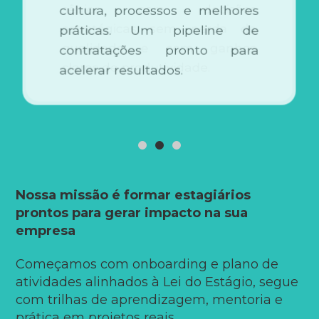
sênior para decisões
cultura, processos e melhores
estratégicas sem perda de
práticas. Um pipeline de
qualidade e com ganhos
contratações pronto para
claros de produtividade.
acelerar resultados.
Nossa missão é formar estagiários
prontos para gerar impacto na sua
empresa
Começamos com onboarding e plano de
atividades alinhados à Lei do Estágio, segue
com trilhas de aprendizagem, mentoria e
prática em projetos reais.