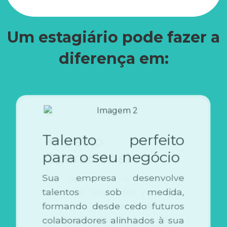
Um estagiário pode fazer a
diferença em:
Talento perfeito
Impacto
para o seu negócio
Operacional
Sua empresa desenvolve
Na operação, o efeito é
talentos sob medida,
imediato: atividades rotineiras
passam a ser executadas com
formando desde cedo futuros
supervisão, liberando o time
colaboradores alinhados à sua